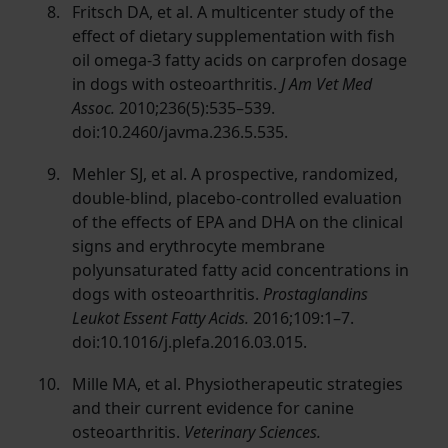
Fritsch DA, et al. A multicenter study of the
effect of dietary supplementation with fish
oil omega-3 fatty acids on carprofen dosage
in dogs with osteoarthritis.
J Am Vet Med
Assoc.
2010;236(5):535–539.
doi:10.2460/javma.236.5.535.
Mehler SJ, et al. A prospective, randomized,
double-blind, placebo-controlled evaluation
of the effects of EPA and DHA on the clinical
signs and erythrocyte membrane
polyunsaturated fatty acid concentrations in
dogs with osteoarthritis.
Prostaglandins
Leukot Essent Fatty Acids.
2016;109:1–7.
doi:10.1016/j.plefa.2016.03.015.
Mille MA, et al. Physiotherapeutic strategies
and their current evidence for canine
osteoarthritis.
Veterinary Sciences.