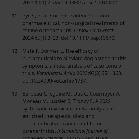
2023;10(1):2. doi:10.3390/vetsci10010002.
Pye C, et al. Current evidence for non-
pharmaceutical, non-surgical treatments of
canine osteoarthritis.
J Small Anim Pract.
2024;65(1):3–23. doi:10.1111/jsap.13670.
Mata F, Dormer L. The efficacy of
nutraceuticals to alleviate dog osteoarthritis
symptoms: a meta-analysis of case-control
trials.
Veterinarski Arhiv.
2023;93(3):351–360.
doi:10.24099/vet.arhiv.1737.
Barbeau-Grégoire M, Otis C, Cournoyer A,
Moreau M, Lussier B, Troncy E. A 2022
systematic review and meta-analysis of
enriched therapeutic diets and
nutraceuticals in canine and feline
osteoarthritis.
International Journal of
Molecular Sciences.
2022;23(18):10384.