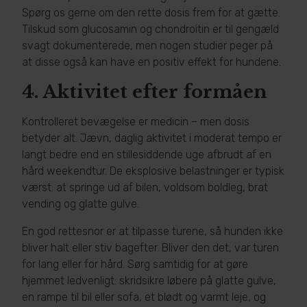
Spørg os gerne om den rette dosis frem for at gætte.
Tilskud som glucosamin og chondroitin er til gengæld
svagt dokumenterede, men nogen studier peger på
at disse også kan have en positiv effekt for hundene.
4.
Aktivitet efter formåen
Kontrolleret bevægelse er medicin – men dosis
betyder alt. Jævn, daglig aktivitet i moderat tempo er
langt bedre end en stillesiddende uge afbrudt af en
hård weekendtur. De eksplosive belastninger er typisk
værst: at springe ud af bilen, voldsom boldleg, brat
vending og glatte gulve.
En god rettesnor er at tilpasse turene, så hunden ikke
bliver halt eller stiv bagefter. Bliver den det, var turen
for lang eller for hård. Sørg samtidig for at gøre
hjemmet ledvenligt: skridsikre løbere på glatte gulve,
en rampe til bil eller sofa, et blødt og varmt leje, og