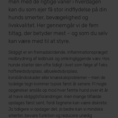
men med de rigtige vaner i hverdagen
kan du som ejer få stor indflydelse på din
hunds smerter, bevægelighed og
livskvalitet. Her gennemgår vi de fem
tiltag, der betyder mest – og som du selv
kan være med til at styre.
Slidgigt er en fremadskridende, inflammationspræget
nedbrydning af ledbrusk og omkringliggende væv. Hos
hunde starter den ofte tidligt i livet som følge af f.eks.
hofteledsdysplasi, albueledsdysplasi,
korsbåndsskader eller knæskalsproblemer – men de
tydelige tegn kommer typisk først år senere. FI nogle
opgørelser anslås op mod hver femte hund over ét år
at have slidgigtsforandringer, men mange tilfælde
opdages først sent, fordi tegnene kan være diskrete.
Jo tidligere vi opdager det, jo bedre kan vi mindske
smerter, bevare funktion og reducere unødig