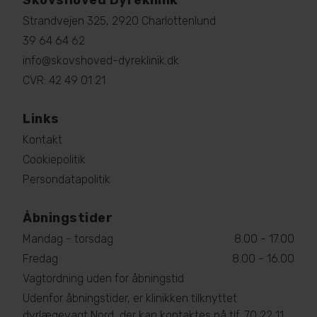
Skovshoved Dyreklinik
Strandvejen 325, 2920 Charlottenlund
39 64 64 62
info@skovshoved-dyreklinik.dk
CVR: 42 49 01 21
Links
Kontakt
Cookiepolitik
Persondatapolitik
Åbningstider
Mandag - torsdag
8.00 - 17.00
Fredag
8.00 - 16.00
Vagtordning uden for åbningstid
Udenfor åbningstider, er klinikken tilknyttet
dyrlægevagt Nord, der kan kontaktes på tlf. 70 22 11