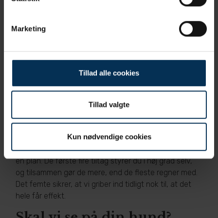
LOAD indgår også i det internationale staging-værktøj
COAST
(Canine OsteoArthritis Staging Tool), som vi
bruger til at inddele slidgigt i stadier (fra 0 til 4) og
Marketing
tilpasse behandlingen til netop det stadie, din hund
befinder sig på. På den måde bliver du en aktiv
medspiller i behandlingen – ikke bare modtager af råd.
Tillad alle cookies
Den røde tråd
Der findes ikke ét vidundermiddel mod slidgigt. Det,
Tillad valgte
der virker, er at kombinere flere tiltag: hold vægten og
muskulaturen i orden, giv godt foder med marin
Kun nødvendige cookies
omega-3, doser motionen klogt, indret hjemmet
leddvenligt – og brug smertestillende rettidigt og efter
en plan. De første fire tiltag styrer du i høj grad selv,
og tilsammen gør de mere, end de fleste regner med.
Det femte sikrer, at vi griber ind tidligt nok til, at det
hele får effekt.
Skal vi se på din hund?