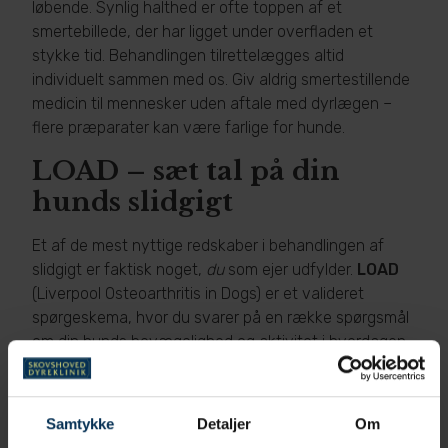
løbende. Synlig halthed er ofte toppen af et
smertebillede, der har ligget under overfladen et
stykke tid. Behandlingen tilrettelægges altid
individuelt sammen med os. Giv aldrig smertestillende
medicin til mennesker uden aftale med dyrlægen –
flere præparater kan være farlige for hunde.
LOAD – sæt tal på din
hunds slidgigt
Et af de mest nyttige redskaber i behandlingen af
slidgigt er faktisk noget,
du
som ejer udfylder.
LOAD
(Liverpool Osteoarthritis in Dogs) er et valideret
spørgeskema, hvor du svarer på en række spørgsmål
om din hunds bevægelighed og aktivitet i hverdagen
– hvor let den rejser sig, hvordan den klarer trapper,
hvor villig den er til at gå og lege, og hvordan den
påvirkes af kulde og motion. Svarene omregnes til en
Samtykke
Detaljer
Om
score, der giver en struktureret og valideret score for,