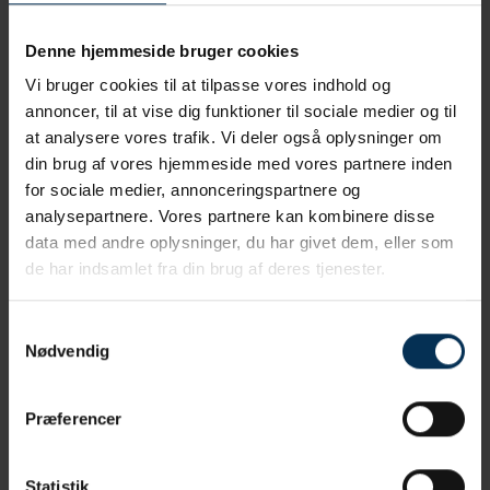
hvor meget slidgigten påvirker netop din hund.
Denne hjemmeside bruger cookies
Det smarte ved LOAD er, at
du
ser hunden hver dag i
dens vante omgivelser. Inde i klinikken er hunden ofte
Vi bruger cookies til at tilpasse vores indhold og
spændt, oppe at køre eller på vagt, så den reelle
annoncer, til at vise dig funktioner til sociale medier og til
påvirkning kan være svær at vurdere på få minutter.
at analysere vores trafik. Vi deler også oplysninger om
Dine observationer hjemmefra er derfor uvurderlige.
din brug af vores hjemmeside med vores partnere inden
for sociale medier, annonceringspartnere og
Vi bruger LOAD på tre måder i behandlingen:
analysepartnere. Vores partnere kan kombinere disse
data med andre oplysninger, du har givet dem, eller som
Til at opdage slidgigt tidligt
– også før hunden
de har indsamlet fra din brug af deres tjenester.
bliver tydeligt halt.
Til at lægge et udgangspunkt
– en baseline,
Samtykkevalg
vi kan måle fremtidige ændringer op imod.
Nødvendig
Til at følge behandlingen
– ved at gentage
Præferencer
skemaet med jævne mellemrum kan vi se, om
tiltagene faktisk virker, og justere undervejs.
Statistik