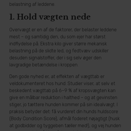
belastning af leddene.
1.
Hold vægten nede
Overvægt er en af de faktorer, der belaster leddene
mest – og samtidig den, du som ejer har størst
indflydelse på. Ekstra kilo giver større mekanisk
belastning på de slidte led, og fedtvæv udskiller
desuden signalstoffer, der i sig selv øger den
lavgradige betændelse i kroppen.
Den gode nyhed er, at effekten af vægttab er
veldokumenteret hos hund. Studier viser, at selv et
beskedent vægttab på 6–9 % af kropsvægten kan
give en målbar reduktion i halthed – og at gevinsten
stiger, jo tættere hunden kommer på sin idealvægt. I
praksis betyder det: få vurderet din hunds huldscore
(Body Condition Score), afmål foderet nøjagtigt (husk
at godbidder og tyggeben tæller med!), og vej hunden