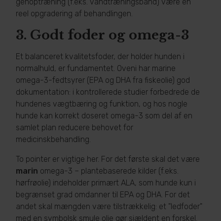
genoptræning (f.eks. vandtræningsbånd) være en
reel opgradering af behandlingen.
3.
Godt foder og omega-3
Et balanceret kvalitetsfoder, der holder hunden i
normalhuld, er fundamentet. Oveni har marine
omega-3-fedtsyrer (EPA og DHA fra fiskeolie) god
dokumentation: i kontrollerede studier forbedrede de
hundenes vægtbæring og funktion, og hos nogle
hunde kan korrekt doseret omega-3 som del af en
samlet plan reducere behovet for
medicinskbehandling.
To pointer er vigtige her. For det første skal det være
marin
omega-3 – plantebaserede kilder (f.eks.
hørfrøolie) indeholder primært ALA, som hunde kun i
begrænset grad omdanner til EPA og DHA. For det
andet skal mængden være tilstrækkelig: et "ledfoder"
med en symbolsk smule olie gør sjældent en forskel.