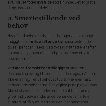
evt. hævet foderskål til de store hunde. Det er gratis
tiltag, der virker med det samme.
5.
Smertestillende ved
behov
Hvad "ved behov" betyder, afhænger af, hvor langt
slidgigten er. I
milde tilfælde
kan smertestillende
gives i perioder – f.eks. ved tydelig halthed eller efter
en hård dag – hvor man hurtigt vil dæmpe en akut
opblussen.
Ved
mere fremskreden slidgigt
er smerten
derimod kronisk og til stede hele tiden, også når den
ikke er synlig. Her vil behovet typisk være en fast,
vedvarende behandling. Det vigtige princip er, at man
ikke skal vente, til hunden er markant halt, før man
griber ind: vedvarende, underbehandlet smerte er
sværere at få bugt med end den, der håndteres