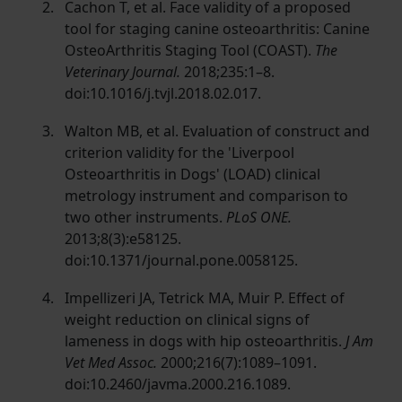
Cachon T, et al. Face validity of a proposed
tool for staging canine osteoarthritis: Canine
OsteoArthritis Staging Tool (COAST).
The
Veterinary Journal.
2018;235:1–8.
doi:10.1016/j.tvjl.2018.02.017.
Walton MB, et al. Evaluation of construct and
criterion validity for the 'Liverpool
Osteoarthritis in Dogs' (LOAD) clinical
metrology instrument and comparison to
two other instruments.
PLoS ONE.
2013;8(3):e58125.
doi:10.1371/journal.pone.0058125.
Impellizeri JA, Tetrick MA, Muir P. Effect of
weight reduction on clinical signs of
lameness in dogs with hip osteoarthritis.
J Am
Vet Med Assoc.
2000;216(7):1089–1091.
doi:10.2460/javma.2000.216.1089.